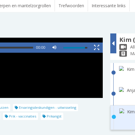
rpen en mantelzorgrollen
Trefwoorden
Interessante links
Kim (
Al
00:00
Ma
Kim
Anja
uizen
Ervaringsdeskundigen - uitwisseling
Kim
Prik - vaccinaties
Prikangst