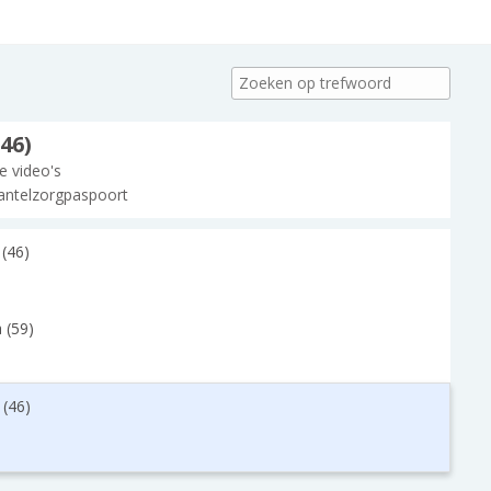
46)
le video's
ntelzorgpaspoort
 (46)
 (59)
 (46)