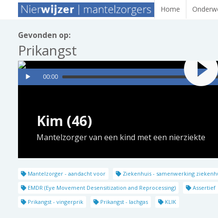
Home
Onderwe
Gevonden op:
Prikangst
00:00
Kim (46)
Mantelzorger van een kind met een nierziekte
Mantelzorger - aandacht voor
Ziekenhuis - samenwerking ziekenh
EMDR (Eye Movement Desensitization and Reprocessing)
Assertief
Prikangst - vingerprik
Prikangst - lachgas
KLIK