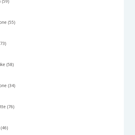
 (59)
one (55)
(73)
ke (58)
one (34)
tte (76)
 (46)