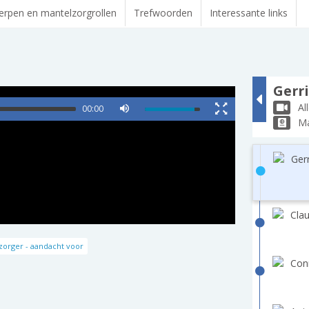
rpen en mantelzorgrollen
Trefwoorden
Interessante links
Gerri
Al
00:00
Ma
Gerr
Clau
orger - aandacht voor
Con