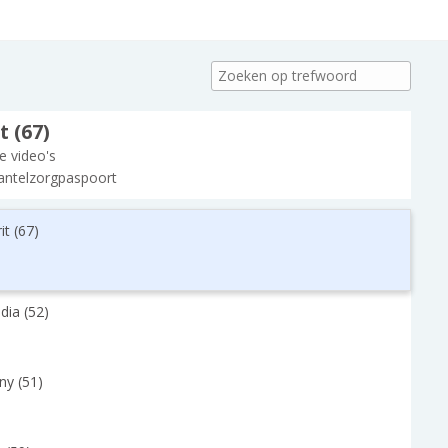
t (67)
le video's
ntelzorgpaspoort
it (67)
dia (52)
ny (51)