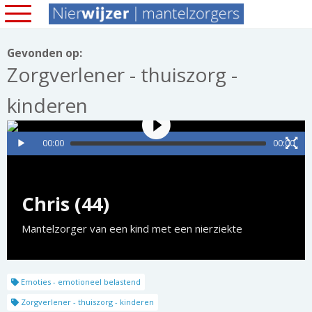
Gevonden op:
Zorgverlener - thuiszorg -
kinderen
00:00
00:00
Chris (44)
Mantelzorger van een kind met een nierziekte
Emoties - emotioneel belastend
Zorgverlener - thuiszorg - kinderen