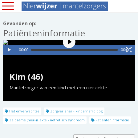
Gevonden op:
Patiënteninformatie
00:00
00:00
Kim (46)
Mantelzorger van een kind met een nierziekte
Het onverwachtse
Zorgverlener - kindernefroloog
Zeldzame (nier-)ziekte - nefrotisch syndroom
Patiënteninformatie