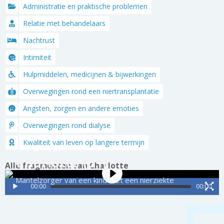
Administratie en praktische problemen
Relatie met behandelaars
Nachtrust
Intimiteit
Hulpmiddelen, medicijnen & bijwerkingen
Overwegingen rond een niertransplantatie
Angsten, zorgen en andere emoties
Overwegingen rond dialyse
Kwaliteit van leven op langere termijn
Charlotte (31)
Alle fragmenten van Charlotte
Mantelzorger van een kind met een nierziekte
00:00
00:00